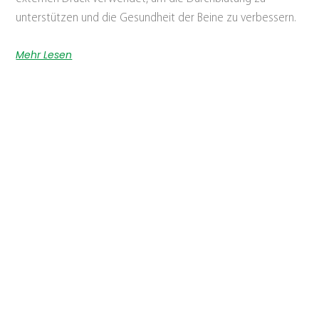
unterstützen und die Gesundheit der Beine zu verbessern.
Mehr Lesen
Effektivität von lAight® – Auswertung von
Real-World Data
Das Ziel dieser Studie war die Analyse der Effektivität und