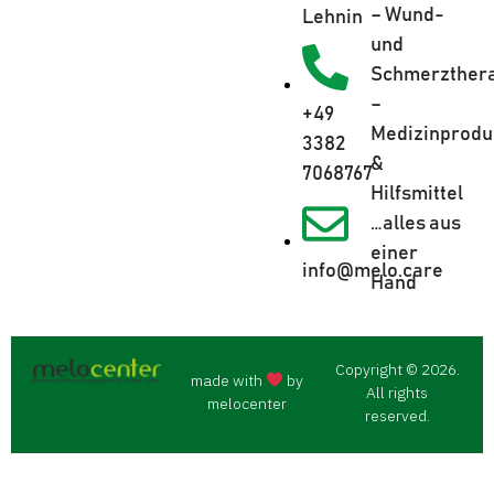
– Wund-
Lehnin
und
Schmerzther
–
+49
Medizinprodu
3382
&
7068767
Hilfsmittel
…alles aus
einer
info@melo.care
Hand
Copyright © 2026.
made with
by
All rights
melocenter
reserved.