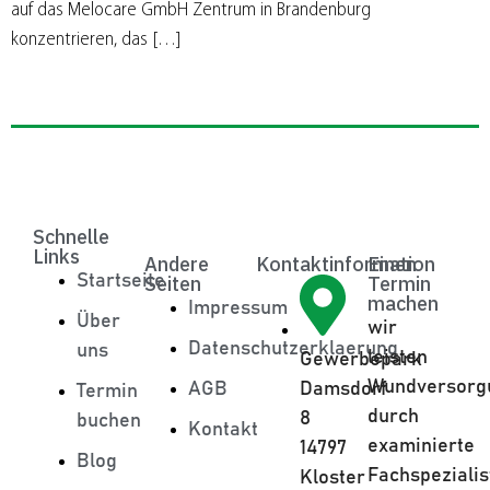
auf das Melocare GmbH Zentrum in Brandenburg
konzentrieren, das […]
Schnelle
Links
Andere
Kontaktinformation
Einen
Startseite
Seiten
Termin
machen
Impressum
Über
wir
Datenschutzerklaerung
uns
leisten
Gewerbepark
Wundversorg
AGB
Damsdorf
Termin
durch
8
buchen
Kontakt
examinierte
14797
Blog
Fachspezialis
Kloster