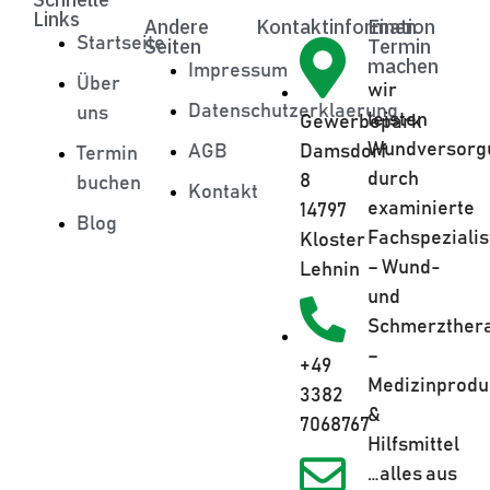
Links
Andere
Kontaktinformation
Einen
Startseite
Seiten
Termin
machen
Impressum
Über
wir
Datenschutzerklaerung
uns
leisten
Gewerbepark
Wundversorg
AGB
Damsdorf
Termin
durch
8
buchen
Kontakt
examinierte
14797
Blog
Fachspezialis
Kloster
– Wund-
Lehnin
und
Schmerzther
–
+49
Medizinprodu
3382
&
7068767
Hilfsmittel
…alles aus